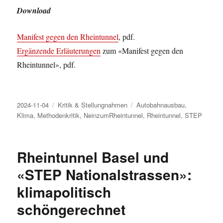
Download
Manifest gegen den Rheintunnel
, pdf.
Ergänzende Erläuterungen
zum «Manifest gegen den
Rheintunnel», pdf.
Veröffentlicht
Kategorien
Schlagwörter
2024-11-04
Kritik & Stellungnahmen
Autobahnausbau
,
am
Klima
,
Methodenkritik
,
NeinzumRheintunnel
,
Rheintunnel
,
STEP
Rheintunnel Basel und
«STEP Nationalstrassen»:
klimapolitisch
schöngerechnet