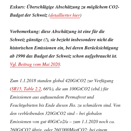
Exkurs: Überschlägige Abschätzung zu möglichem CO2-
Budget der Schweiz
(
detaillierter hier
)
Vorbemerkung: diese Abschätzung ist eine für die
Schweiz günstige (!), sie bezieht insbesondere nicht die
historischen Emissionen ein, bei deren Berücksichtigung
ab 1990 das Budget der Schweiz schon aufgebraucht ist.
Vgl. Beitrag vom Mai 2020
.
Zum 1.1.2018 standen global 420GtCO2 zur Verfügung
(
SR15, Table 2.2
, 66%), die um 100GtCO2 (ebd.)
für
Emissionen aus auftauendem Permafrost und
Feuchtge
bieten bis Ende diesen Jhs. zu schmälern sind. Von
den verbleibenden 320GtCO2 sind – bei globalen
Emissionen von gut 40GtCo2/a – zum 1.1.2020 noch ca.
260GtCO2 übrig, oder 260’000MiotCO2; bei einem