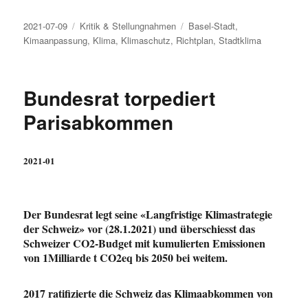
Veröffentlicht
Kategorien
Schlagwörter
2021-07-09
Kritik & Stellungnahmen
Basel-Stadt
,
am
Kimaanpassung
,
Klima
,
Klimaschutz
,
Richtplan
,
Stadtklima
Bundesrat torpediert
Parisabkommen
2021-01
Der Bundesrat legt seine «Langfristige Klimastrategie
der Schweiz» vor (28.1.2021) und überschiesst das
Schweizer CO2-Budget mit kumulierten Emissionen
von 1Milliarde t CO2eq bis 2050 bei weitem.
2017 ratifizierte die Schweiz das Klimaabkommen von