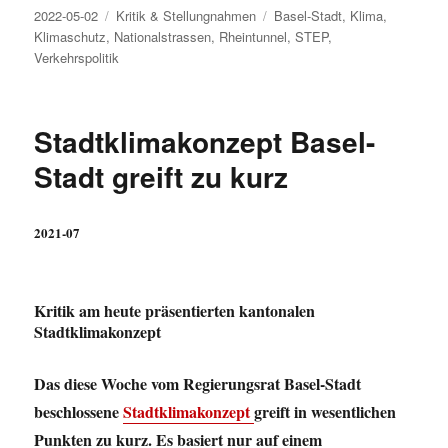
Veröffentlicht
Kategorien
Schlagwörter
2022-05-02
Kritik & Stellungnahmen
Basel-Stadt
,
Klima
,
am
Klimaschutz
,
Nationalstrassen
,
Rheintunnel
,
STEP
,
Verkehrspolitik
Stadtklimakonzept Basel-
Stadt greift zu kurz
2021-07
Kritik am heute präsentierten kantonalen
Stadtklimakonzept
Das diese Woche vom Regierungsrat Basel-Stadt
beschlossene
Stadtklimakonzept
greift in wesentlichen
Punkten zu kurz. Es basiert nur auf einem